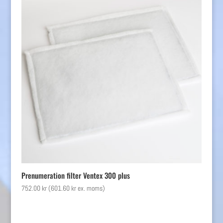
Prenumeration filter Ventex 300 plus
752.00
kr
(
601.60
kr
ex. moms)