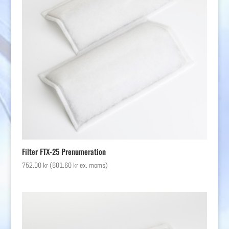
Filter FTX-25 Prenumeration
752.00
kr
(
601.60
kr
ex. moms)