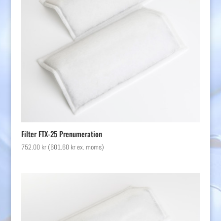
Filter FTX-25 Prenumeration
752.00
kr
(
601.60
kr
ex. moms)