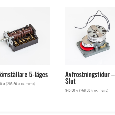
ömställare 5-läges
Avfrostningstidur –
Slut
00
kr
(
205.60
kr
ex. moms)
945.00
kr
(
756.00
kr
ex. moms)